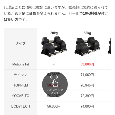
代理店ごとに価格は微妙に違いますが、販売額は契約に縛られて
いるため大幅に価格を変えられません。セールで
10%割引が付け
ば良い方
です。
20kg
32kg
タイプ
Motions Fit
-
69,800円
ライシン
53,960円
71,060円
TOPFILM
50,692円
70,946円
スクロールで
きます
YOCABITO
56,601円
72,399円
BODYTECH
56,800円
74,800円