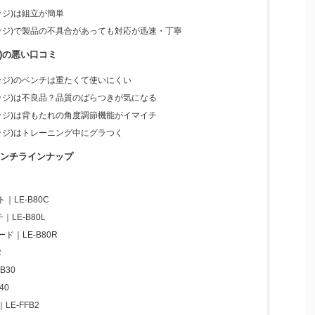
エッジ)は組立が簡単
ングエッジ)で製品の不具合があっても対応が迅速・丁寧
ジ)の悪い口コミ
グエッジ)のベンチは重たくて使いにくい
グエッジ)は不良品？品質のばらつきが気になる
グエッジ)は背もたれの角度調節機能がイマイチ
グエッジ)はトレーニング中にグラつく
ンチラインナップ
LE-B80C
LE-B80L
｜LE-B80R
R
B30
40
E-FFB2