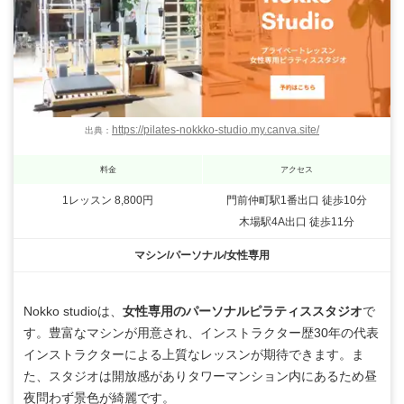
https://pilates-nokkko-studio.my.canva.site/
出典：
料金
アクセス
1レッスン 8,800円
門前仲町駅1番出口 徒歩10分
木場駅4A出口 徒歩11分
マシン/パーソナル/女性専用
Nokko studioは、
女性専用のパーソナルピラティススタジオ
で
す。豊富なマシンが用意され、インストラクター歴30年の代表
インストラクターによる上質なレッスンが期待できます。ま
た、スタジオは開放感がありタワーマンション内にあるため昼
夜問わず景色が綺麗です。