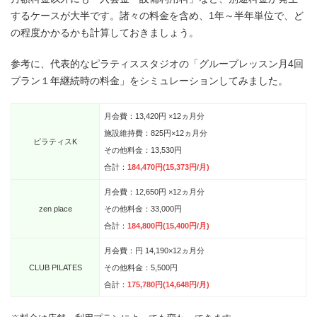
するケースが大半です。諸々の料金を含め、1年～半年単位で、ど
の程度かかるかも計算しておきましょう。
参考に、代表的なピラティススタジオの「グループレッスン月4回
プラン１年継続時の料金」をシミュレーションしてみました。
月会費：13,420円 ×12ヵ月分
施設維持費：825円×12ヵ月分
ピラティスK
その他料金：13,530円
合計：
184,470円(15,373円/月)
月会費：12,650円 ×12ヵ月分
zen place
その他料金：33,000円
合計：
184,800円(15,400円/月)
月会費：円 14,190×12ヵ月分
CLUB PILATES
その他料金：5,500円
合計：
175,780円(14,648円/月)