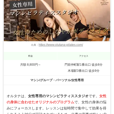
https://www.olutana-pilates.com/
出典：
料金
アクセス
月額 8,800円～
門前仲町駅1番出口 徒歩8分
木場駅3番出口 徒歩9分
マシン/グループ・パーソナル/女性専用
オルタナは、
女性専用のマシンピラティススタジオ
です。
女性
の身体に合わせたオリジナルのプログラム
で、女性の身体の悩
みにフォーカスします。レッスンは短時間で集中して効果を得