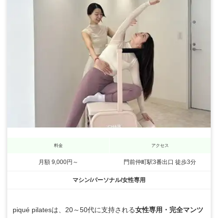
料金
アクセス
月額 9,000円～
門前仲町駅3番出口 徒歩3分
マシン/パーソナル/女性専用
piqué pilatesは、20～50代に支持される
女性専用・完全マンツ