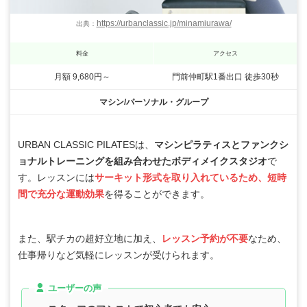
https://urbanclassic.jp/minamiurawa/
出典：
料金
アクセス
月額 9,680円～
門前仲町駅1番出口 徒歩30秒
マシン/パーソナル・グループ
URBAN CLASSIC PILATESは、
マシンピラティスとファンクシ
ョナルトレーニングを組み合わせたボディメイクスタジオ
で
す。レッスンには
サーキット形式を取り入れているため、短時
間で充分な運動効果
を得ることができます。
また、駅チカの超好立地に加え、
レッスン予約が不要
なため、
仕事帰りなど気軽にレッスンが受けられます。
ユーザーの声