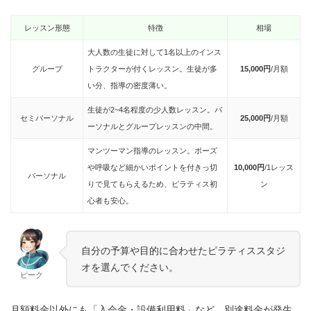
レッスン形態
特徴
相場
大人数の生徒に対して1名以上のインス
グループ
トラクターが付くレッスン。生徒が多
15,000円
/月額
い分、指導の密度薄い。
生徒が2~4名程度の少人数レッスン。パ
セミパーソナル
25,000円
/月額
ーソナルとグループレッスンの中間。
マンツーマン指導のレッスン。ポーズ
や呼吸など細かいポイントを付きっ切
10,000円
/1レッス
パーソナル
りで見てもらえるため、ピラティス初
ン
心者も安心。
自分の予算や目的に合わせたピラティススタジ
オを選んでください。
ピーク
月額料金以外にも「入会金・設備利用料」など、別途料金が発生